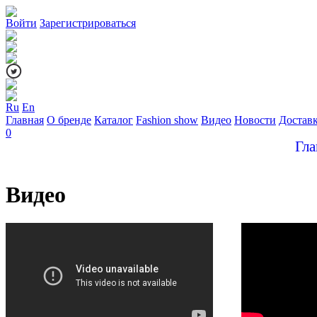
Войти
Зарегистрироваться
Ru
En
Главная
О бренде
Каталог
Fashion show
Видео
Новости
Достав
0
Гла
Видео