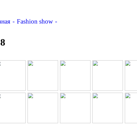
вная
Fashion show
HARBIN FASHION WEEK 2
8