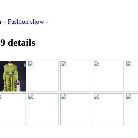
я
Fashion show
HARBIN FASHION WEEK 2019 d
details